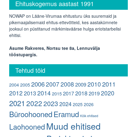
Ehituskogemus aastast 1991
NOWAP on Lääne-Virumaa ehitusturu üks suuremaid ja
pikemaajalisemaid ehitus-ettevõtteid, kes aastakümnete
jooksul on püstitanud märkimisväärse hulga eriotstarbelisi
ehitisi.
Asume Rakveres, Nortsu tee 8a, Lennuvälja
tööstupargis.
Tehtud töid
2006
2011
2007
2008
2010
2009
2004
2005
2012
2014
2020
2013
2018
2017
2019
2015
2021
2022
2023
2024
2025
2026
Büroohooned
Eramud
Kõik ehitised
Muud ehitised
Laohooned