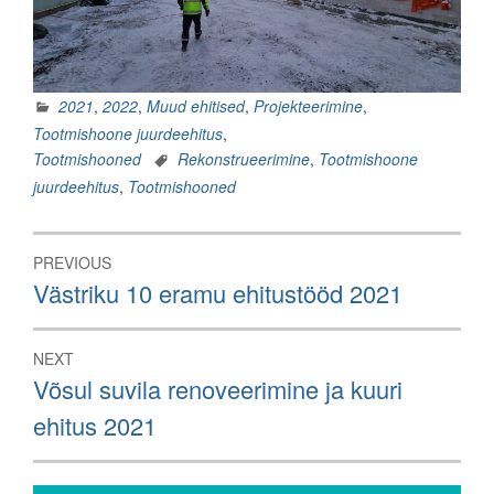
2021
,
2022
,
Muud ehitised
,
Projekteerimine
,
Tootmishoone juurdeehitus
,
Tootmishooned
Rekonstrueerimine
,
Tootmishoone
juurdeehitus
,
Tootmishooned
Navigeerimine
PREVIOUS
Previous
Västriku 10 eramu ehitustööd 2021
post:
NEXT
Next
Võsul suvila renoveerimine ja kuuri
post:
ehitus 2021