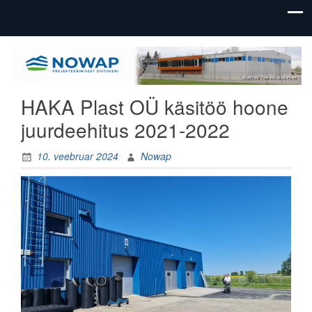
üldehitus,
Nowap
tootmishoonete
OÜ
ehitus
HAKA Plast OÜ käsitöö hoone
juurdeehitus 2021-2022
10. veebruar 2024
Nowap