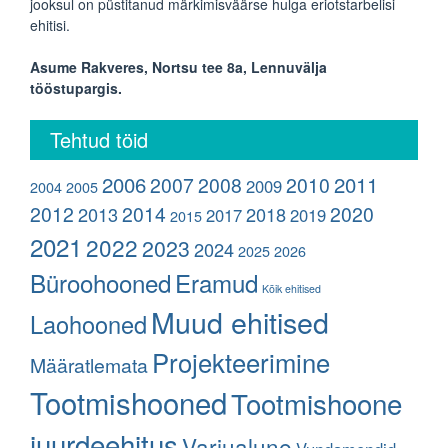
jooksul on püstitanud märkimisväärse hulga eriotstarbelisi
ehitisi.
Asume Rakveres, Nortsu tee 8a, Lennuvälja
tööstupargis.
Tehtud töid
2006
2011
2007
2008
2010
2009
2004
2005
2012
2014
2020
2013
2018
2017
2019
2015
2021
2022
2023
2024
2025
2026
Büroohooned
Eramud
Kõik ehitised
Muud ehitised
Laohooned
Projekteerimine
Määratlemata
Tootmishooned
Tootmishoone
juurdeehitus
Varjualune