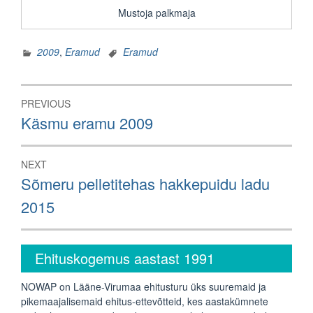
Mustoja palkmaja
2009
,
Eramud
Eramud
Navigeerimine
PREVIOUS
Previous
Käsmu eramu 2009
post:
NEXT
Next
Sõmeru pelletitehas hakkepuidu ladu
post:
2015
Ehituskogemus aastast 1991
NOWAP on Lääne-Virumaa ehitusturu üks suuremaid ja
pikemaajalisemaid ehitus-ettevõtteid, kes aastakümnete