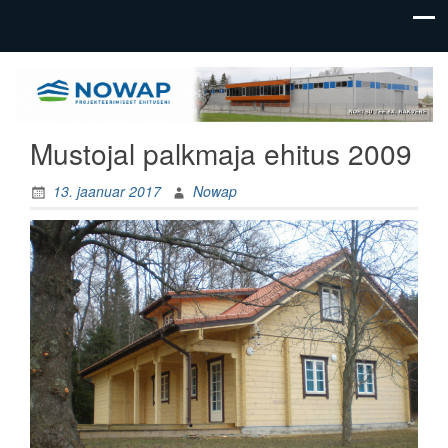
üldehitus,
Nowap
tootmishoonete
OÜ
ehitus
Mustojal palkmaja ehitus 2009
13. jaanuar 2017
Nowap