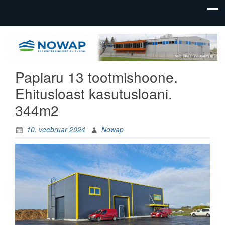
üldehitus,
Nowap
tootmishoonete
OÜ
ehitus
Papiaru 13 tootmishoone.
Ehitusloast kasutusloani.
344m2
10. veebruar 2024
Nowap