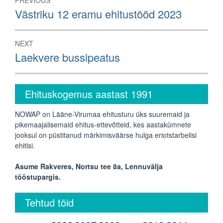
Previous
Västriku 12 eramu ehitustööd 2023
post:
NEXT
Next
Laekvere bussipeatus
post:
Ehituskogemus aastast 1991
NOWAP on Lääne-Virumaa ehitusturu üks suuremaid ja
pikemaajalisemaid ehitus-ettevõtteid, kes aastakümnete
jooksul on püstitanud märkimisväärse hulga eriotstarbelisi
ehitisi.
Asume Rakveres, Nortsu tee 8a, Lennuvälja
tööstupargis.
Tehtud töid