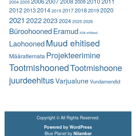
2006
2011
2007
2008
2010
2009
2004
2005
2012
2014
2020
2013
2018
2017
2019
2015
2021
2022
2023
2024
2025
2026
Büroohooned
Eramud
Kõik ehitised
Muud ehitised
Laohooned
Projekteerimine
Määratlemata
Tootmishooned
Tootmishoone
juurdeehitus
Varjualune
Vundamendid
Copyright © All Rights Reserved.
Powered by WordPress
Blue Planet by
Nilambar