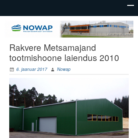
üldehitus,
Nowap
tootmishoonete
OÜ
ehitus
Rakvere Metsamajand
tootmishoone laiendus 2010
6. jaanuar 2017
Nowap