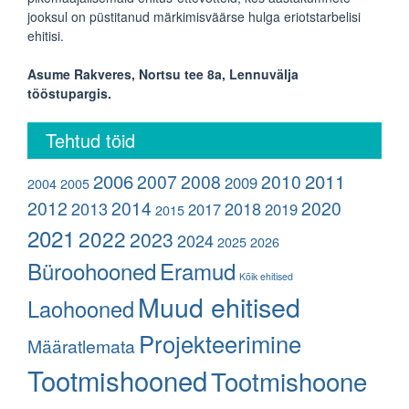
jooksul on püstitanud märkimisväärse hulga eriotstarbelisi
ehitisi.
Asume Rakveres, Nortsu tee 8a, Lennuvälja
tööstupargis.
Tehtud töid
2006
2011
2007
2008
2010
2009
2004
2005
2012
2014
2020
2013
2018
2017
2019
2015
2021
2022
2023
2024
2025
2026
Büroohooned
Eramud
Kõik ehitised
Muud ehitised
Laohooned
Projekteerimine
Määratlemata
Tootmishooned
Tootmishoone