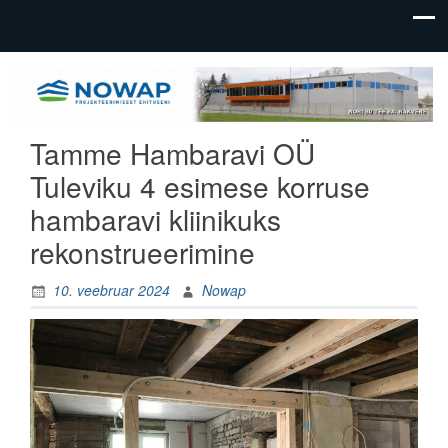
üldehitus,
Nowap
tootmishoonete
OÜ
ehitus
Tamme Hambaravi OÜ
Tuleviku 4 esimese korruse
hambaravi kliinikuks
rekonstrueerimine
10. veebruar 2024
Nowap