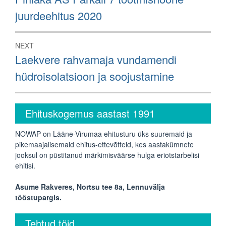
post:
juurdeehitus 2020
NEXT
Next
Laekvere rahvamaja vundamendi
post:
hüdroisolatsioon ja soojustamine
Ehituskogemus aastast 1991
NOWAP on Lääne-Virumaa ehitusturu üks suuremaid ja
pikemaajalisemaid ehitus-ettevõtteid, kes aastakümnete
jooksul on püstitanud märkimisväärse hulga eriotstarbelisi
ehitisi.
Asume Rakveres, Nortsu tee 8a, Lennuvälja
tööstupargis.
Tehtud töid