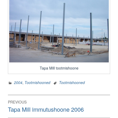
Tapa Mill tootmishoone
2004
,
Tootmishooned
Tootmishooned
Navigeerimine
PREVIOUS
Previous
Tapa Mill immutushoone 2006
post: