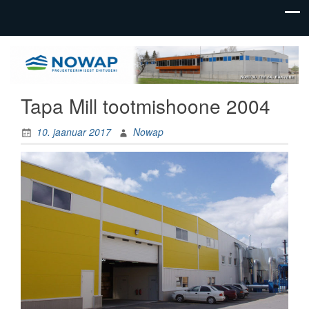
üldehitus,
Nowap
tootmishoonete
OÜ
ehitus
Tapa Mill tootmishoone 2004
10. jaanuar 2017
Nowap