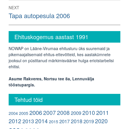
NEXT
Next
Tapa autopesula 2006
post:
Ehituskogemus aastast 1991
NOWAP on Lääne-Virumaa ehitusturu üks suuremaid ja
pikemaajalisemaid ehitus-ettevõtteid, kes aastakümnete
jooksul on püstitanud märkimisväärse hulga eriotstarbelisi
ehitisi.
Asume Rakveres, Nortsu tee 8a, Lennuvälja
tööstupargis.
Tehtud töid
2006
2011
2007
2008
2010
2009
2004
2005
2012
2014
2020
2013
2018
2017
2019
2015